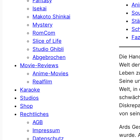
Fantasy
Ani
Isekai
Sou
Makoto Shinkai
Stä
Mystery
Sch
RomCom
Faz
Slice of Life
Studio Ghibli
Die Hand
Abgebrochen
Welt de
Movie-Reviews
Leben zu
Anime-Movies
Seine un
Realfilm
Welt, in
Karaoke
schwäche
Studios
Diskrepa
Shop
von sein
Rechtliches
AGB
Ards Ges
Impressum
wurde. A
Datenschutz