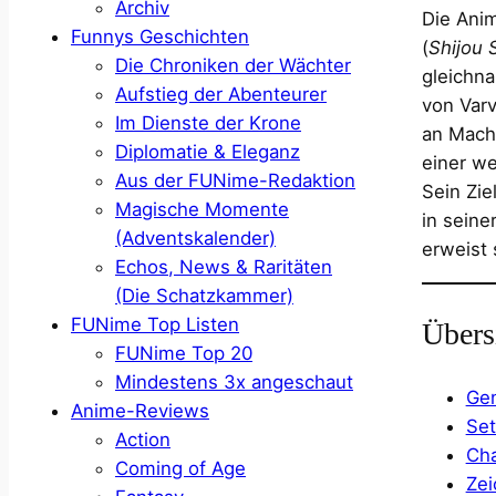
Archiv
Die Ani
Funnys Geschichten
(
Shijou 
Die Chroniken der Wächter
gleichna
Aufstieg der Abenteurer
von Var
Im Dienste der Krone
an Macht
Diplomatie & Eleganz
einer we
Aus der FUNime-Redaktion
Sein Zie
Magische Momente
in seine
(Adventskalender)
erweist 
Echos, News & Raritäten
(Die Schatzkammer)
FUNime Top Listen
Übers
FUNime Top 20
Mindestens 3x angeschaut
Gen
Anime-Reviews
Set
Action
Cha
Coming of Age
Zei