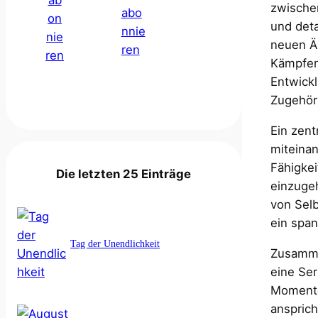
zwischen
und deta
neuen Är
Kämpfen 
Entwick
Zugehöri
Ein zent
miteinan
Fähigkei
Die letzten 25 Einträge
einzugeh
von Selb
ein spa
Tag der Unendlichkeit
Zusamme
eine Ser
Momente
ansprich