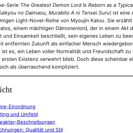
me-Serie
The Greatest Demon Lord Is Reborn as a Typic
Saikyou no Daimaou, Murabito A ni Tensei Suru
) ist eine
migen Light-Novel-Reihe von Myoujin Katou. Sie erzählt
vatos, einem mächtigen Dämonenlord, der in einem Akt 
 und Einsamkeit beschließt, sein eigenes Leben zu bee
it entfernten Zukunft als einfacher Mensch wiedergebo
l ist es, ein Leben voller Normalität und Freundschaft zu
r ersten Existenz verwehrt blieb. Doch diese scheinbar e
sich als überraschend kompliziert.
icht
re-Einordnung
ting und Umfeld
rakter-Beschreibungen
chnungen: Qualität und Stil