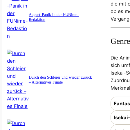
die mit 
ob es mö
August-Panik in der FUNime-
Vergange
Redaktion
Genre
Die Ani
sich um
Isekai-
Durch den Schleier und wieder zurück
Zuordnun
– Alternatives Finale
Merkmal
Fantas
Isekai