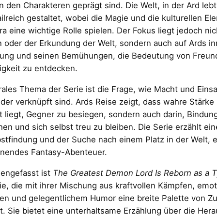
 den Charakteren geprägt sind. Die Welt, in der Ard lebt,
ilreich gestaltet, wobei die Magie und die kulturellen El
a eine wichtige Rolle spielen. Der Fokus liegt jedoch nic
oder der Erkundung der Welt, sondern auch auf Ards in
lung und seinen Bemühungen, die Bedeutung von Freun
gkeit zu entdecken.
rales Thema der Serie ist die Frage, wie Macht und Eins
der verknüpft sind. Ards Reise zeigt, dass wahre Stärke n
t liegt, Gegner zu besiegen, sondern auch darin, Bindu
en und sich selbst treu zu bleiben. Die Serie erzählt ei
stfindung und der Suche nach einem Platz in der Welt, e
nnendes Fantasy-Abenteuer.
ngefasst ist
The Greatest Demon Lord Is Reborn as a 
ie, die mit ihrer Mischung aus kraftvollen Kämpfen, emo
n und gelegentlichem Humor eine breite Palette von Z
t. Sie bietet eine unterhaltsame Erzählung über die Her