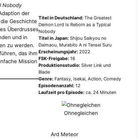
al Nobody
 Adaption der
Titel in Deutschland:
The Greatest
 die Geschichte
Demon Lord Is Reborn as a Typical
des Überdrusses
Nobody
nden und in
Titel in Japan:
Shijou Saikyou no
Daimaou, Murabito A ni Tensei Suru
ren zu werden.
Erscheinungsjahr:
2022
 führen, das ihm
FSK-Freigabe:
16
infache Mission
Produktionsstudio:
Silver Link und
Blade
Genre:
Fantasy, Isekai, Action, Comedy
Episodenanzahl:
12
Laufzeit pro Episode:
ca. 24 Minuten
Ohnegleichen
Ard Meteor