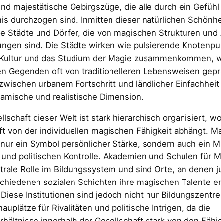
nd majestätische Gebirgszüge, die alle durch ein Gefüh
s durchzogen sind. Inmitten dieser natürlichen Schönhei
e Städte und Dörfer, die von magischen Strukturen und 
ngen sind. Die Städte wirken wie pulsierende Knotenpu
 Kultur und das Studium der Magie zusammenkommen, w
en Gegenden oft von traditionelleren Lebensweisen gepr
 zwischen urbanem Fortschritt und ländlicher Einfachheit 
amische und realistische Dimension.
llschaft dieser Welt ist stark hierarchisch organisiert, w
ft von der individuellen magischen Fähigkeit abhängt. 
t nur ein Symbol persönlicher Stärke, sondern auch ein Mi
 und politischen Kontrolle. Akademien und Schulen für M
trale Rolle im Bildungssystem und sind Orte, an denen
chiedenen sozialen Schichten ihre magischen Talente e
Diese Institutionen sind jedoch nicht nur Bildungszentr
auplätze für Rivalitäten und politische Intrigen, da die
hältnisse innerhalb der Gesellschaft stark von den Fähi