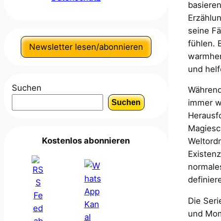
basieren
Erzählu
seine Fä
fühlen. 
Newsletter lesen/abonnieren
warmherz
und helf
Suchen
Während 
immer wi
Suchen
Herausf
Magiesch
Kostenlos abonnieren
Weltord
Existenz
normales
definier
Die Seri
und Mome