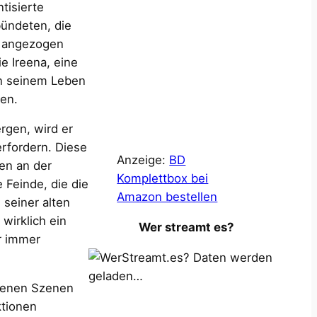
tisierte
ündeten, die
t angezogen
e Ireena, eine
in seinem Leben
den.
rgen, wird er
erfordern. Diese
Anzeige:
BD
en an der
Komplettbox bei
 Feinde, die die
Amazon bestellen
seiner alten
 wirklich ein
Wer streamt es?
r immer
Daten werden
geladen…
adenen Szenen
ktionen