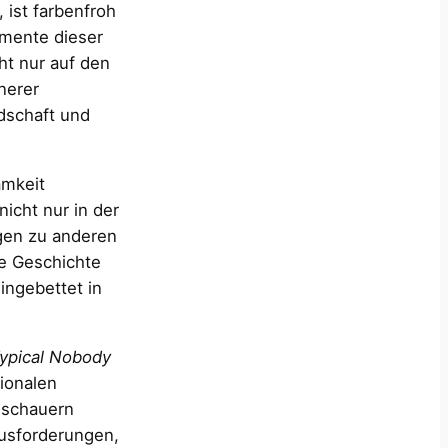
 ist farbenfroh
emente dieser
ht nur auf den
nerer
dschaft und
amkeit
icht nur in der
ngen zu anderen
ne Geschichte
ingebettet in
Typical Nobody
tionalen
uschauern
ausforderungen,