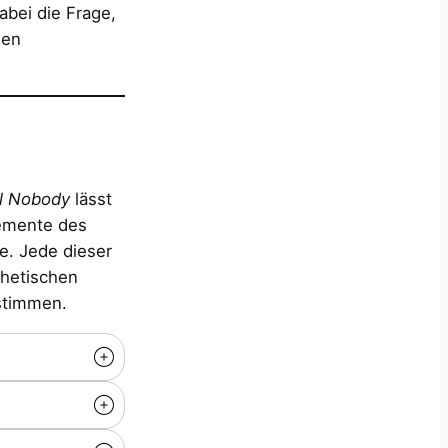
abei die Frage,
den
al Nobody
lässt
emente des
e. Jede dieser
thetischen
stimmen.