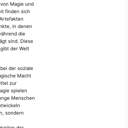
l von Magie und
t finden sich
Artefakten
nkte, in denen
ährend die
ägt sind. Diese
gibt der Welt
obei der soziale
Magische Macht
ttel zur
agie spielen
 junge Menschen
ntwickeln
en, sondern
gkeiten der