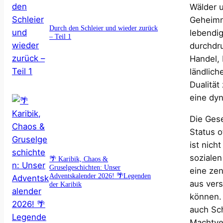
Wälder u
Geheimni
Durch den Schleier und wieder zurück
lebendig
– Teil 1
durchdru
Handel,
ländlich
Dualität
eine dyn
Die Gese
Status o
ist nich
sozialen
🌴 Karibik, Chaos &
Gruselgeschichten: Unser
eine zen
Adventskalender 2026! 🌴Legenden
aus vers
der Karibik
können. 
auch Sch
Machtver