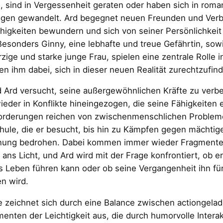
, sind in Vergessenheit geraten oder haben sich in roman
ngen gewandelt. Ard begegnet neuen Freunden und Verb
higkeiten bewundern und sich von seiner Persönlichkei
Besonders Ginny, eine lebhafte und treue Gefährtin, sowi
ige und starke junge Frau, spielen eine zentrale Rolle 
en ihm dabei, sich in dieser neuen Realität zurechtzufin
Ard versucht, seine außergewöhnlichen Kräfte zu verbe
eder in Konflikte hineingezogen, die seine Fähigkeiten 
orderungen reichen von zwischenmenschlichen Problem
ule, die er besucht, bis hin zu Kämpfen gegen mächtige
nung bedrohen. Dabei kommen immer wieder Fragmente 
 ans Licht, und Ard wird mit der Frage konfrontiert, ob er
 Leben führen kann oder ob seine Vergangenheit ihn fü
en wird.
e zeichnet sich durch eine Balance zwischen actiongel
nten der Leichtigkeit aus, die durch humorvolle Intera