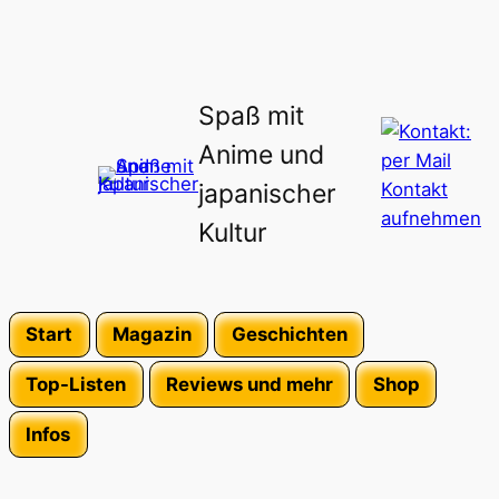
Spaß mit
Anime und
japanischer
Kultur
Start
Magazin
Geschichten
Top-Listen
Reviews und mehr
Shop
Infos