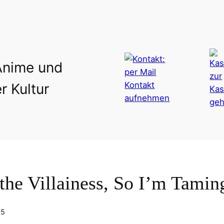
Anime und
r Kultur
the Villainess, So I’m Tamin
25