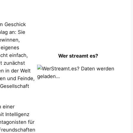
em Geschick
lag an: Sie
gewinnen,
 eigenes
cht einfach,
Wer streamt es?
t zunächst
Daten werden
en in der Welt
geladen…
gen und Feinde,
Gesellschaft
n einer
t Intelligenz
ntagonisten für
Freundschaften