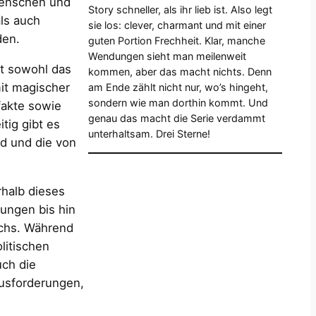
Menschen und
Story schneller, als ihr lieb ist. Also legt
ls auch
sie los: clever, charmant und mit einer
den.
guten Portion Frechheit. Klar, manche
Wendungen sieht man meilenweit
st sowohl das
kommen, aber das macht nichts. Denn
mit magischer
am Ende zählt nicht nur, wo’s hingeht,
sondern wie man dorthin kommt. Und
fakte sowie
genau das macht die Serie verdammt
tig gibt es
unterhaltsam. Drei Sterne!
d und die von
halb dieses
tungen bis hin
chs. Während
litischen
uch die
usforderungen,