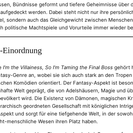
sen, Bündnisse geformt und tiefere Geheimnisse über di
, aufgedeckt werden. Dabei steht nicht nur ihre persönlic
el, sondern auch das Gleichgewicht zwischen Mensche
h politische Machtspiele und Vorurteile immer wieder be
-Einordnung
ie
I’m the Villainess, So I’m Taming the Final Boss
gehört 
asy-Genre an, wobei sie sich auch stark an den Tropen 
chen Komödien orientiert. Der Fantasy-Aspekt ist beson
afte Welt geprägt, die von Adelshäusern, Magie und üb
evölkert wird. Die Existenz von Dämonen, magischen Kr
erarchisch geordneten Gesellschaft mit königlichen Intrig
spekt und sorgt für eine tiefgehende Welt, in der sowo
cht-menschliche Wesen ihren Platz haben.