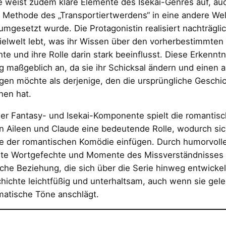
e weist zudem klare Elemente des Isekai-Genres auf, au
 Methode des „Transportiertwerdens“ in eine andere Wel
 umgesetzt wurde. Die Protagonistin realisiert nachträglic
ielwelt lebt, was ihr Wissen über den vorherbestimmten 
te und ihre Rolle darin stark beeinflusst. Diese Erkenntni
 maßgeblich an, da sie ihr Schicksal ändern und einen
gen möchte als derjenige, den die ursprüngliche Geschic
hen hat.
er Fantasy- und Isekai-Komponente spielt die romantis
n Aileen und Claude eine bedeutende Rolle, wodurch si
e der romantischen Komödie einfügen. Durch humorvolle 
te Wortgefechte und Momente des Missverständnisses 
he Beziehung, die sich über die Serie hinweg entwickelt
hichte leichtfüßig und unterhaltsam, auch wenn sie gele
matische Töne anschlägt.