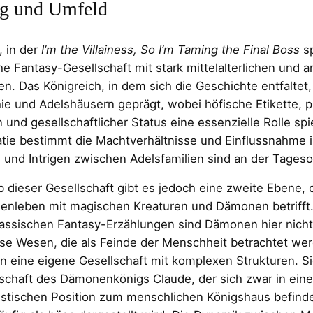
ng und Umfeld
, in der
I’m the Villainess, So I’m Taming the Final Boss
sp
he Fantasy-Gesellschaft mit stark mittelalterlichen und a
en. Das Königreich, in dem sich die Geschichte entfaltet,
e und Adelshäusern geprägt, wobei höfische Etikette, po
n und gesellschaftlicher Status eine essenzielle Rolle sp
atie bestimmt die Machtverhältnisse und Einflussnahme 
 und Intrigen zwischen Adelsfamilien sind an der Tages
b dieser Gesellschaft gibt es jedoch eine zweite Ebene, 
nleben mit magischen Kreaturen und Dämonen betrifft. 
lassischen Fantasy-Erzählungen sind Dämonen hier nicht
se Wesen, die als Feinde der Menschheit betrachtet we
n eine eigene Gesellschaft mit komplexen Strukturen. Si
schaft des Dämonenkönigs Claude, der sich zwar in eine
stischen Position zum menschlichen Königshaus befinde