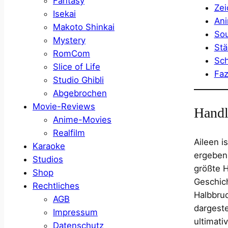
Fantasy
Zei
Isekai
Ani
Makoto Shinkai
Sou
Mystery
Stä
RomCom
Sch
Slice of Life
Faz
Studio Ghibli
Abgebrochen
Movie-Reviews
Hand
Anime-Movies
Realfilm
Aileen i
Karaoke
ergeben.
Studios
größte H
Shop
Geschic
Rechtliches
Halbbrud
AGB
dargeste
Impressum
ultimati
Datenschutz