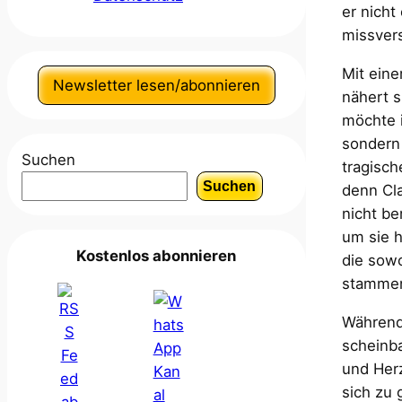
er nicht
missvers
Mit ein
Newsletter lesen/abonnieren
nähert s
möchte i
sondern 
Suchen
tragisch
Suchen
denn Cl
nicht be
um sie h
Kostenlos abonnieren
die sowo
stamme
Während 
scheinba
und Herz
sich zu