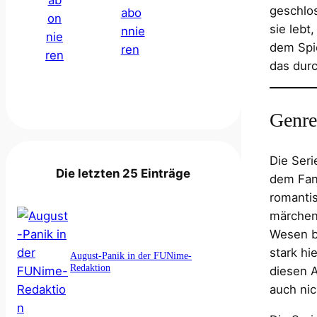
geschlos
sie lebt
dem Spi
das durc
Genre
Die Ser
Die letzten 25 Einträge
dem Fant
romantis
märchenh
Wesen b
stark hi
August-Panik in der FUNime-
Redaktion
diesen A
auch ni