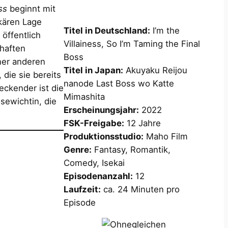
ss
beginnt mit
ekären Lage
Titel in Deutschland:
I’m the
 öffentlich
Villainess, So I’m Taming the Final
haften
Boss
iner anderen
Titel in Japan:
Akuyaku Reijou
 die sie bereits
nanode Last Boss wo Katte
ckender ist die
Mimashita
ösewichtin, die
Erscheinungsjahr:
2022
FSK-Freigabe:
12 Jahre
Produktionsstudio:
Maho Film
Genre:
Fantasy, Romantik,
Comedy, Isekai
Episodenanzahl:
12
Laufzeit:
ca. 24 Minuten pro
Episode