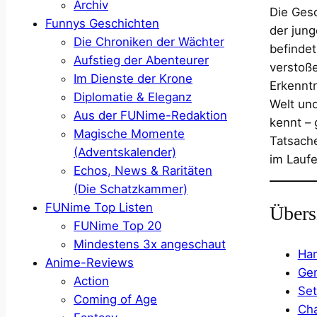
Archiv
Die Ges
Funnys Geschichten
der jung
Die Chroniken der Wächter
befindet
Aufstieg der Abenteurer
verstoß
Im Dienste der Krone
Erkenntn
Diplomatie & Eleganz
Welt und
Aus der FUNime-Redaktion
kennt – 
Magische Momente
Tatsache
(Adventskalender)
im Laufe
Echos, News & Raritäten
(Die Schatzkammer)
FUNime Top Listen
Übers
FUNime Top 20
Mindestens 3x angeschaut
Ha
Anime-Reviews
Gen
Action
Set
Coming of Age
Cha