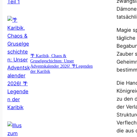
zwangsl
Dämonen 
tatsächl
Magie sp
tägliche
Begabung
Zauber s
🌴 Karibik, Chaos &
Gruselgeschichten: Unser
Geheimni
Adventskalender 2026! 🌴Legenden
bestimm
der Karibik
Die Han
Königrei
zu den 
der Verl
Struktur
Verflec
die aus