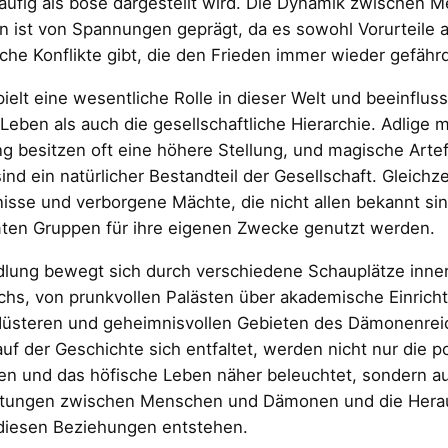
äufig als böse dargestellt wird. Die Dynamik zwischen 
ist von Spannungen geprägt, da es sowohl Vorurteile a
iche Konflikte gibt, die den Frieden immer wieder gefähr
ielt eine wesentliche Rolle in dieser Welt und beeinflus
 Leben als auch die gesellschaftliche Hierarchie. Adlige 
 besitzen oft eine höhere Stellung, und magische Arte
ind ein natürlicher Bestandteil der Gesellschaft. Gleichzei
sse und verborgene Mächte, die nicht allen bekannt sin
ten Gruppen für ihre eigenen Zwecke genutzt werden.
dlung bewegt sich durch verschiedene Schauplätze inner
chs, von prunkvollen Palästen über akademische Einrich
düsteren und geheimnisvollen Gebieten des Dämonenrei
auf der Geschichte sich entfaltet, werden nicht nur die po
en und das höfische Leben näher beleuchtet, sondern a
htungen zwischen Menschen und Dämonen und die Hera
 diesen Beziehungen entstehen.