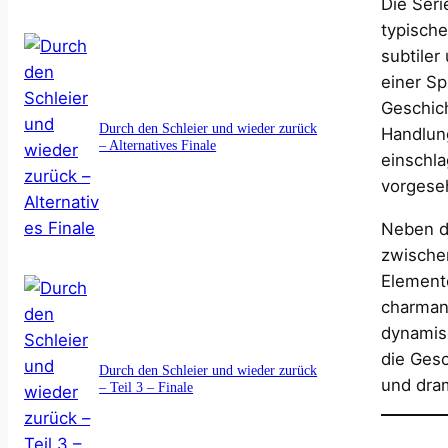
Die Seri
typische
subtiler
einer Sp
Geschich
Durch den Schleier und wieder zurück
Handlung
– Alternatives Finale
einschla
vorgese
Neben d
zwische
Element
charman
dynamisc
die Gesc
Durch den Schleier und wieder zurück
und dra
– Teil 3 – Finale