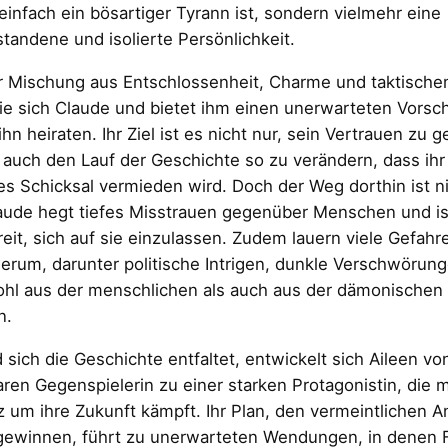
 einfach ein bösartiger Tyrann ist, sondern vielmehr eine
tandene und isolierte Persönlichkeit.
er Mischung aus Entschlossenheit, Charme und taktisch
ie sich Claude und bietet ihm einen unerwarteten Vorsch
hn heiraten. Ihr Ziel ist es nicht nur, sein Vertrauen zu 
auch den Lauf der Geschichte so zu verändern, dass ihr
es Schicksal vermieden wird. Doch der Weg dorthin ist ni
aude hegt tiefes Misstrauen gegenüber Menschen und is
reit, sich auf sie einzulassen. Zudem lauern viele Gefahr
erum, darunter politische Intrigen, dunkle Verschwörun
hl aus der menschlichen als auch aus der dämonischen 
n.
sich die Geschichte entfaltet, entwickelt sich Aileen vo
ren Gegenspielerin zu einer starken Protagonistin, die mi
 um ihre Zukunft kämpft. Ihr Plan, den vermeintlichen A
 gewinnen, führt zu unerwarteten Wendungen, in denen 