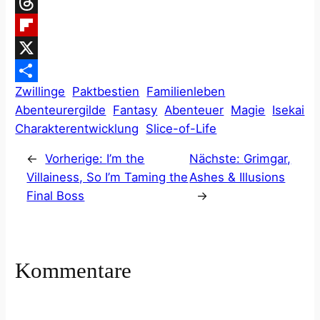
Telegram
Threads
Flipboard
X
Zwillinge
Paktbestien
Familienleben
Teilen
Abenteurergilde
Fantasy
Abenteuer
Magie
Isekai
Charakterentwicklung
Slice-of-Life
←
Vorherige:
I’m the
Nächste:
Grimgar,
Villainess, So I’m Taming the
Ashes & Illusions
Final Boss
→
Kommentare