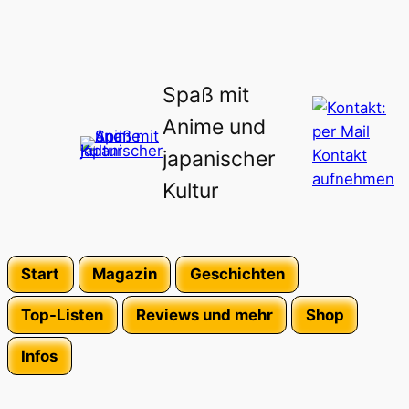
Spaß mit
Anime und
japanischer
Kultur
Start
Magazin
Geschichten
Top-Listen
Reviews und mehr
Shop
Infos