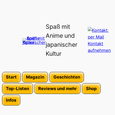
Spaß mit
Anime und
japanischer
Kultur
Start
Magazin
Geschichten
Top-Listen
Reviews und mehr
Shop
Infos