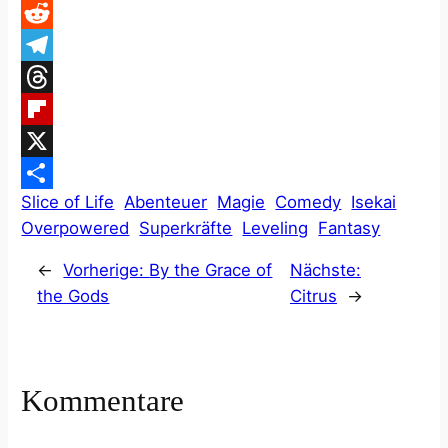
Facebook
Reddit
Telegram
Threads
Flipboard
X
Slice of Life
Abenteuer
Magie
Comedy
Isekai
Teilen
Overpowered
Superkräfte
Leveling
Fantasy
←
Vorherige:
By the Grace of
Nächste:
the Gods
Citrus
→
Kommentare