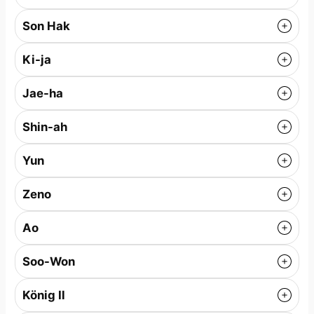
Son Hak
Ki-ja
Jae-ha
Shin-ah
Yun
Zeno
Ao
Soo-Won
König Il