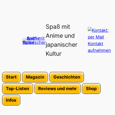
Spaß mit
Anime und
japanischer
Kultur
Start
Magazin
Geschichten
Top-Listen
Reviews und mehr
Shop
Infos