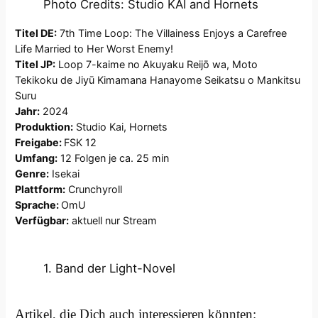
Photo Credits: Studio KAI and Hornets
Titel DE:
7th Time Loop: The Villainess Enjoys a Carefree
Life Married to Her Worst Enemy!
Titel JP:
Loop 7-kaime no Akuyaku Reijō wa, Moto
Tekikoku de Jiyū Kimamana Hanayome Seikatsu o Mankitsu
Suru
Jahr:
2024
Produktion:
Studio Kai, Hornets
Freigabe:
FSK 12
Umfang:
12 Folgen je ca. 25 min
Genre:
Isekai
Plattform:
Crunchyroll
Sprache:
OmU
Verfügbar:
aktuell nur Stream
1. Band der Light-Novel
Artikel, die Dich auch interessieren könnten: