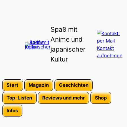
Spaß mit
Anime und
japanischer
Kultur
Start
Magazin
Geschichten
Top-Listen
Reviews und mehr
Shop
Infos