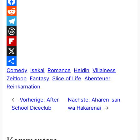
WhatsApp
Facebook
Reddit
Telegram
Threads
Flipboard
X
Comedy
Isekai
Romance
Heldin
Villainess
Teilen
Zeitloop
Fantasy
Slice of Life
Abenteuer
Reinkarnation
←
Vorherige:
After
Nächste:
Aharen-san
School Diceclub
wa Hakarenai
→