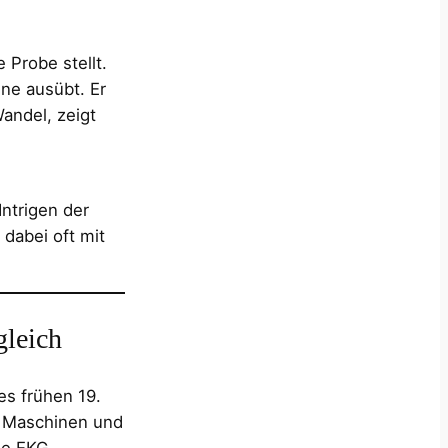
 Probe stellt.
lne ausübt. Er
andel, zeigt
Intrigen der
 dabei oft mit
gleich
es frühen 19.
e Maschinen und
ie EKG,