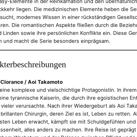
asy-Elemente in der Reinkarnation und den übernatürli
ckkehr liegen. Die medizinischen Elemente heben die Ser
rsucht, modernes Wissen in einer rückständigen Gesellsc
ren. Die romantischen Aspekte fließen durch die Bezie
d Linden sowie ihre persönlichen Konflikte ein. Diese G
en und macht die Serie besonders einprägsam.
kterbeschreibungen
e Clorance / Aoi Takamoto
t eine komplexe und vielschichtige Protagonistin. In ihre
eine tyrannische Kaiserin, die durch ihre egoistischen E
vieler verursachte. Nach ihrer Wiedergeburt als Aoi Tak
 brillanten Chirurgin, deren Ziel es ist, Leben zu retten. A
sten Leben erwacht, kämpft sie mit Schuldgefühlen und 
ssenheit, alles anders zu machen. Ihre Reise ist geprägt