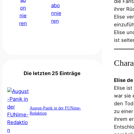
die Fant
ihrer Rü
Elise ve
einzufüh
Elise un
ist selt
Chara
Die letzten 25 Einträge
Elise d
Elise is
war sie 
den Tod 
August-Panik in der FUNime-
zu einer
Redaktion
ihrem er
Entschlo