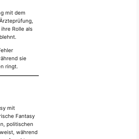
ng mit dem
 Ärzteprüfung,
ihre Rolle als
blehnt.
Fehler
während sie
n ringt.
sy mit
rische Fantasy
n, politischen
erweist, während