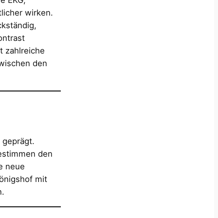
licher wirken.
ckständig,
ntrast
t zahlreiche
zwischen den
 geprägt.
 bestimmen den
re neue
Königshof mit
n.