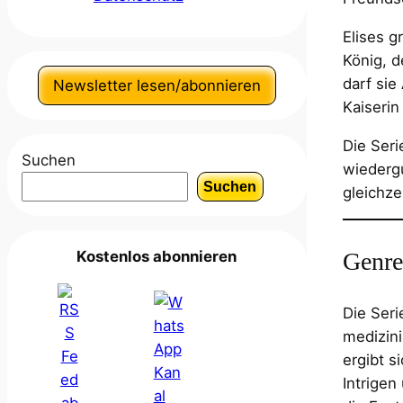
Elises g
König, d
darf sie
Newsletter lesen/abonnieren
Kaiserin
Die Seri
Suchen
wiedergu
Suchen
gleichze
Genre
Kostenlos abonnieren
Die Seri
medizin
ergibt s
Intrigen