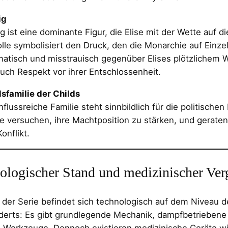
ig
g ist eine dominante Figur, die Elise mit der Wette auf die
lle symbolisiert den Druck, den die Monarchie auf Einze
matisch und misstrauisch gegenüber Elises plötzlichem W
uch Respekt vor ihrer Entschlossenheit.
sfamilie der Childs
nflussreiche Familie steht sinnbildlich für die politischen 
ie versuchen, ihre Machtposition zu stärken, und geraten
Konflikt.
ologischer Stand und medizinischer Ver
 der Serie befindet sich technologisch auf dem Niveau d
derts: Es gibt grundlegende Mechanik, dampfbetrieben
e Werkzeuge. Dennoch existieren medizinische Geräte w