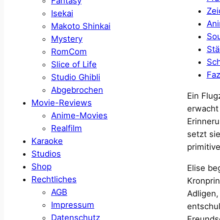
Fantasy
Zei
Isekai
Ani
Makoto Shinkai
Sou
Mystery
Stä
RomCom
Sch
Slice of Life
Faz
Studio Ghibli
Abgebrochen
Ein Flug
Movie-Reviews
erwacht 
Anime-Movies
Erinneru
Realfilm
setzt si
Karaoke
primitiv
Studios
Shop
Elise be
Rechtliches
Kronprin
AGB
Adligen,
Impressum
entschul
Datenschutz
Freunds