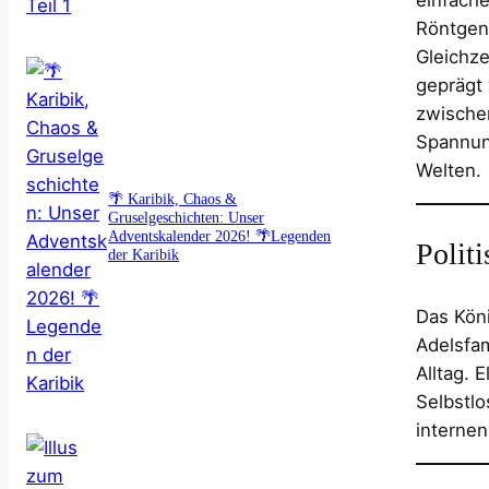
Röntgena
Gleichze
geprägt
zwischen
Spannung
Welten.
🌴 Karibik, Chaos &
Gruselgeschichten: Unser
Adventskalender 2026! 🌴Legenden
Politi
der Karibik
Das Köni
Adelsfam
Alltag. 
Selbstlo
internen