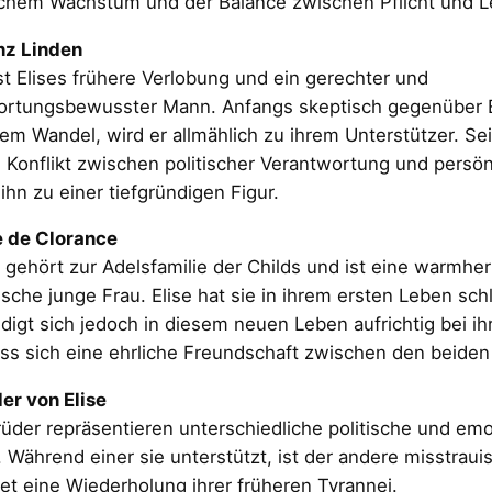
ichem Wachstum und der Balance zwischen Pflicht und L
nz Linden
st Elises frühere Verlobung und ein gerechter und
ortungsbewusster Mann. Anfangs skeptisch gegenüber E
hem Wandel, wird er allmählich zu ihrem Unterstützer. Sei
 Konflikt zwischen politischer Verantwortung und persö
hn zu einer tiefgründigen Figur.
e de Clorance
 gehört zur Adelsfamilie der Childs und ist eine warmhe
ische junge Frau. Elise hat sie in ihrem ersten Leben sch
digt sich jedoch in diesem neuen Leben aufrichtig bei ihr
ss sich eine ehrliche Freundschaft zwischen den beiden 
er von Elise
rüder repräsentieren unterschiedliche politische und emo
 Während einer sie unterstützt, ist der andere misstraui
et eine Wiederholung ihrer früheren Tyrannei.