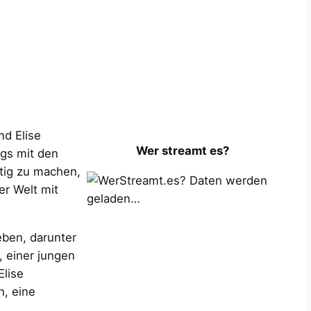
nd Elise
Wer streamt es?
ngs mit den
htig zu machen,
Daten werden
er Welt mit
geladen…
eben, darunter
, einer jungen
Elise
n, eine