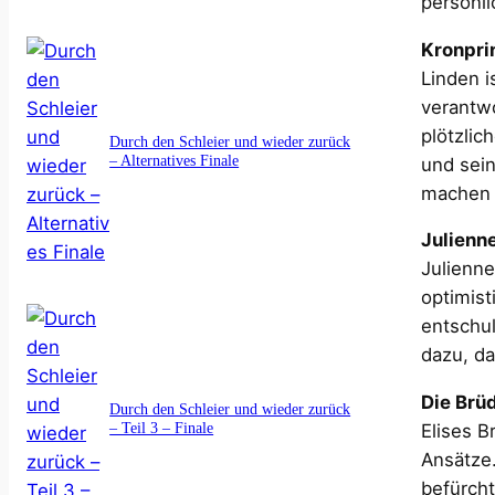
persönl
Kronpri
Linden i
verantw
plötzlic
Durch den Schleier und wieder zurück
– Alternatives Finale
und sein
machen i
Julienn
Julienne
optimist
entschul
dazu, da
Die Brüd
Durch den Schleier und wieder zurück
– Teil 3 – Finale
Elises B
Ansätze.
befürcht