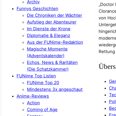
Archiv
„Doctor 
Funnys Geschichten
Clorance
Die Chroniken der Wächter
von Hoch
Aufstieg der Abenteurer
Untergeb
Im Dienste der Krone
hingeric
Diplomatie & Eleganz
modernen
Aus der FUNime-Redaktion
wiederge
Magische Momente
Rettung 
(Adventskalender)
Echos, News & Raritäten
Übers
(Die Schatzkammer)
FUNime Top Listen
Gen
FUNime Top 20
Cha
Mindestens 3x angeschaut
Tec
Anime-Reviews
Pol
Action
Bed
Coming of Age
Fra