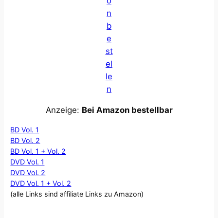
o
n
b
e
st
el
le
n
Anzeige:
Bei Amazon bestellbar
BD Vol. 1
BD Vol. 2
BD Vol. 1 + Vol. 2
DVD Vol. 1
DVD Vol. 2
DVD Vol. 1 + Vol. 2
(alle Links sind affiliate Links zu Amazon)