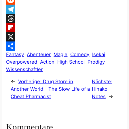
Facebook
Reddit
Telegram
Threads
Flipboard
X
Fantasy
Abenteuer
Magie
Comedy
Isekai
Teilen
Overpowered
Action
High School
Prodigy
Wissenschaftler
←
Vorherige:
Drug Store in
Nächste:
Another World – The Slow Life of a
Hinako
Cheat Pharmacist
Notes
→
Kommentare