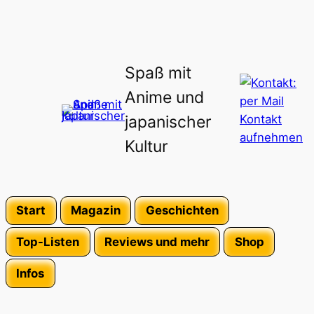
Spaß mit
Anime und
japanischer
Kultur
Start
Magazin
Geschichten
Top-Listen
Reviews und mehr
Shop
Infos