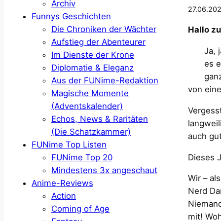
Archiv
27.06.20
Funnys Geschichten
Die Chroniken der Wächter
Hallo zu
Aufstieg der Abenteurer
Ja, 
Im Dienste der Krone
es e
Diplomatie & Eleganz
ganz
Aus der FUNime-Redaktion
von eine
Magische Momente
(Adventskalender)
Vergesst
Echos, News & Raritäten
langweil
(Die Schatzkammer)
auch gut
FUNime Top Listen
Dieses 
FUNime Top 20
Mindestens 3x angeschaut
Wir – a
Anime-Reviews
Nerd Dar
Action
Niemand
Coming of Age
mit! Woh