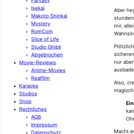
Fantasy
Isekai
Aber hey
Makoto Shinkai
stunden
Mystery
mir, alle
RomCom
Wahnsin
Slice of Life
Plötzlic
Studio Ghibli
sicheren
Abgebrochen
nur aben
Movie-Reviews
ausbaden
Anime-Movies
Realfilm
Also, cr
Karaoke
magischs
Studios
Shop
Ein
Rechtliches
kan
AGB
Ohr
Impressum
Macht eu
Datenschutz