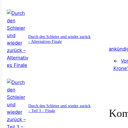
k
r
a
p
e
a
d
b
i
m
s
o
l
a
e
Durch den Schleier und wieder zurück
r
n
– Alternatives Finale
d
ankündi
←
Vo
Krone
Durch den Schleier und wieder zurück
Kom
– Teil 3 – Finale