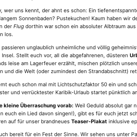
, wer uns kennt, der ahnt es schon: Ein tiefenentspannt
langem Sonnenbaden? Pustekuchen! Kaum haben wir den
in der
Flug
dorthin war schon ein absoluter Albtraum aus 
n los.
h passieren unglaublich unheimliche und völlig geheimnis
 Insel. Stellt euch vor, all die abgefahrenen, düsteren
Ur
ds leise am Lagerfeuer erzählt, mischen plötzlich unse
 und die Welt (oder zumindest den Strandabschnitt) rett
emt euch schon mal mit Lichtschutzfaktor 50 ein und sch
ter und verrücktester Karibik-Urlaub startet pünktlich 
e kleine Überraschung vorab:
Weil Geduld absolut gar ni
n euch ein Lied davon singen!), gibt es für euch jetzt 
en auf für unser brandneues
Teaser-Plakat
inklusive e
ch bereit für ein Fest der Sinne. Wir sehen uns unter P