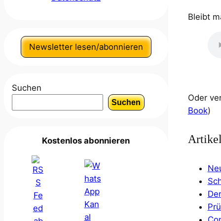
Bleibt m
Newsletter lesen/abonnieren
Suchen
Oder ver
Suchen
Book
)
Artike
Kostenlos abonnieren
Neu
Sch
Der
Prü
Co