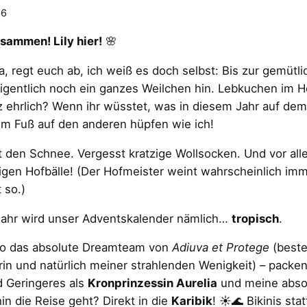
26
sammen! Lily hier!
🌸
ja, regt euch ab, ich weiß es doch selbst: Bis zur gemüt
igentlich noch ein ganzes Weilchen hin. Lebkuchen im 
 ehrlich? Wenn ihr wüsstet, was in diesem Jahr auf de
m Fuß auf den anderen hüpfen wie ich!
 den Schnee. Vergesst kratzige Wollsocken. Und vor alle
igen Hofbälle! (Der Hofmeister weint wahrscheinlich im
 so.)
Jahr wird unser Adventskalender nämlich…
tropisch
.
lso das absolute Dreamteam von
Adiuva et Protege
(beste
in und natürlich meiner strahlenden Wenigkeit) – packen d
 Geringeres als
Kronprinzessin Aurelia
und meine absol
in die Reise geht? Direkt in die
Karibik
! ☀️🌊 Bikinis stat