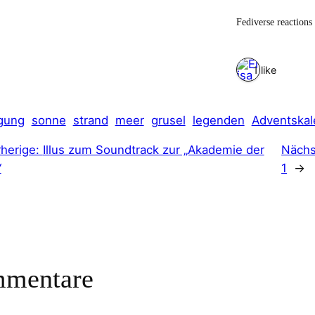
Fediverse reactions
1 like
gung
sonne
strand
meer
grusel
legenden
Adventskal
rherige:
Illus zum Soundtrack zur „Akademie der
Nächs
“
1
→
mentare