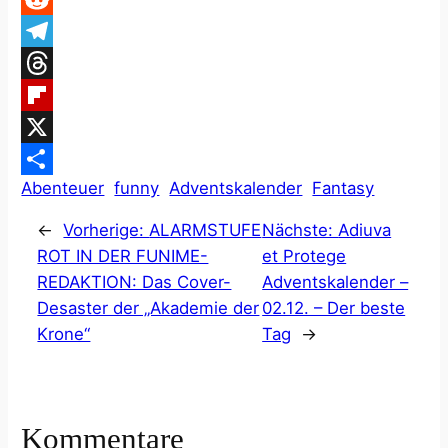
Reddit
Telegram
Threads
Flipboard
X
Abenteuer
funny
Adventskalender
Fantasy
Teilen
←
Vorherige:
ALARMSTUFE
Nächste:
Adiuva
ROT IN DER FUNIME-
et Protege
REDAKTION: Das Cover-
Adventskalender –
Desaster der „Akademie der
02.12. – Der beste
Krone“
Tag
→
Kommentare