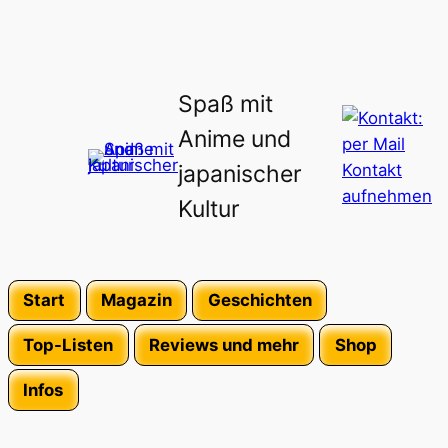
Spaß mit
Anime und
japanischer
Kultur
Start
Magazin
Geschichten
Top-Listen
Reviews und mehr
Shop
Infos