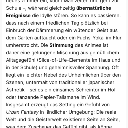
neues Zimmer ein, kocht Mahlzeiten und geht zur
Schule –, während gleichzeitig
übernatürliche
Ereignisse
die Idylle stören. So kann es passieren,
dass nach einem friedlichen Tag plötzlich bei
Einbruch der Dämmerung ein wütender Geist aus
dem Garten auftaucht oder ein Fuchs-Yokai im Flur
umherstrolcht. Die
Stimmung
des Animes ist
daher eine gelungene Mischung aus gemütlichem
Alltagsgefühl (Slice-of-Life-Elemente im Haus und
in der Schule) und geheimnisvoller Spannung. Oft
liegt ein leichter Nebel des Unheimlichen über den
Szenen, untermalt von traditioneller japanischer
Ästhetik – sei es ein einsames Schreintor im Hof
oder tanzende Papier-Talismane im Wind.
Insgesamt erzeugt das Setting ein Gefühl von
Urban Fantasy
in ländlicher Umgebung: Die reale
Welt und die Geisterwelt existieren Seite an Seite,
was dem Zuschauer das Gefühl gibt, als könne