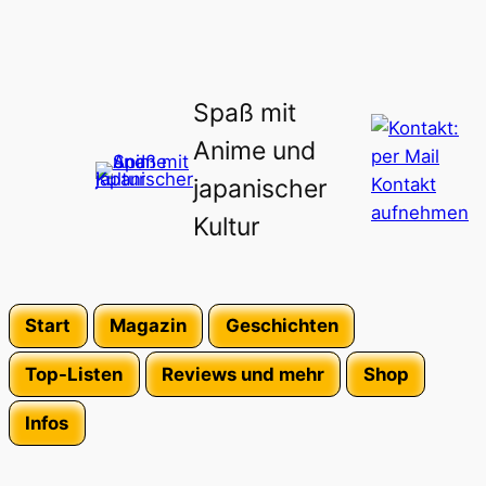
Spaß mit
Anime und
japanischer
Kultur
Start
Magazin
Geschichten
Top-Listen
Reviews und mehr
Shop
Infos