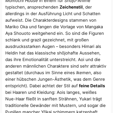
Momochi House
in einem für Shōjo-Anime
typischen, ansprechenden
Zeichenstil
, der
allerdings in der Ausführung Licht und Schatten
aufweist. Die Charakterdesigns stammen von
Mariko Oka und fangen die Vorlage von Mangaka
Aya Shouoto weitgehend ein​. So sind die Figuren
schlank und grazil gezeichnet, mit großen
ausdrucksstarken Augen – besonders Himari als
Heldin hat das klassische shōjohafte Aussehen,
das ihre Emotionalität unterstreicht. Aoi und die
anderen männlichen Charaktere sind sehr attraktiv
gestaltet (durchaus im Sinne eines
Ikemen
, also
einer hübschen Jungen-Ästhetik, was dem Genre
entspricht). Dabei achtet der Stil auf
feine Details
bei Haaren und Kleidung: Aois langes, weißes
Nue-Haar fließt in sanften Strähnen, Yukari trägt
traditionelle Gewänder mit Mustern, und sogar die
Pupillen mancher Yōkai schimmern katzenhaft.