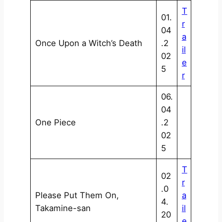
T
01.
r
04
a
Once Upon a Witch’s Death
.2
il
02
e
5
r
06.
04
One Piece
.2
02
5
T
02
r
.0
Please Put Them On,
a
4.
Takamine-san
il
20
e