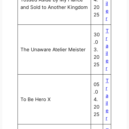
il
and Sold to Another Kingdom
20
e
25
r
T
30
r
.0
a
The Unaware Atelier Meister
3.
il
20
e
25
r
T
05
r
.0
a
To Be Hero X
4.
il
20
e
25
r