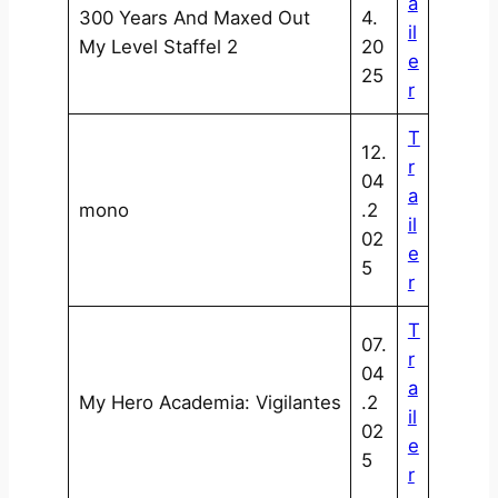
a
300 Years And Maxed Out
4.
il
My Level Staffel 2
20
e
25
r
T
12.
r
04
a
mono
.2
il
02
e
5
r
T
07.
r
04
a
My Hero Academia: Vigilantes
.2
il
02
e
5
r