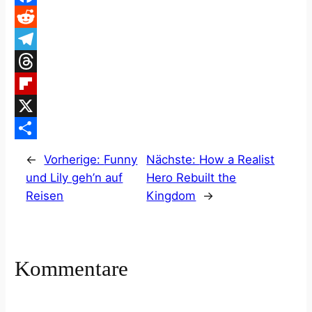
Facebook
Reddit
Telegram
Threads
Flipboard
X
Teilen
←
Vorherige:
Funny
Nächste:
How a Realist
und Lily geh’n auf
Hero Rebuilt the
Reisen
Kingdom
→
Kommentare