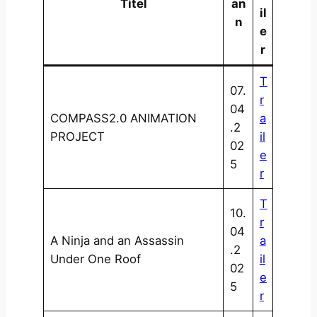
Titel
an
il
n
e
r
T
07.
r
04
COMPASS2.0 ANIMATION
a
.2
PROJECT
il
02
e
5
r
T
10.
r
04
A Ninja and an Assassin
a
.2
Under One Roof
il
02
e
5
r