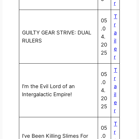
r
T
05
r
.0
GUILTY GEAR STRIVE: DUAL
a
4.
RULERS
il
20
e
25
r
T
05
r
.0
I’m the Evil Lord of an
a
4.
Intergalactic Empire!
il
20
e
25
r
T
05
r
I’ve Been Killing Slimes For
.0