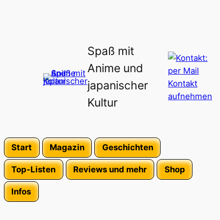
Spaß mit
Anime und
japanischer
Kultur
Start
Magazin
Geschichten
Top-Listen
Reviews und mehr
Shop
Infos