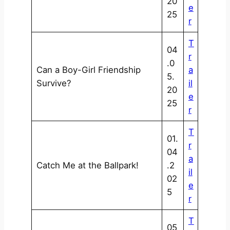
20
e
25
r
T
04
r
.0
Can a Boy-Girl Friendship
a
5.
Survive?
il
20
e
25
r
T
01.
r
04
a
Catch Me at the Ballpark!
.2
il
02
e
5
r
T
05