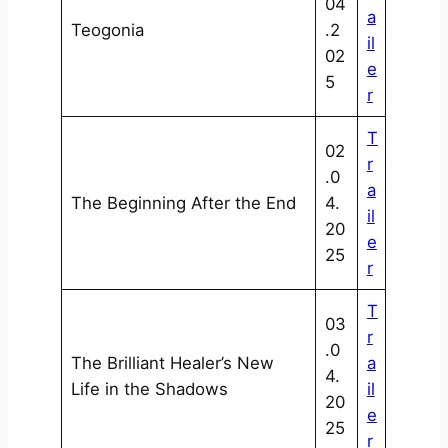
04
a
Teogonia
.2
il
02
e
5
r
T
02
r
.0
a
The Beginning After the End
4.
il
20
e
25
r
T
03
r
.0
The Brilliant Healer’s New
a
4.
Life in the Shadows
il
20
e
25
r