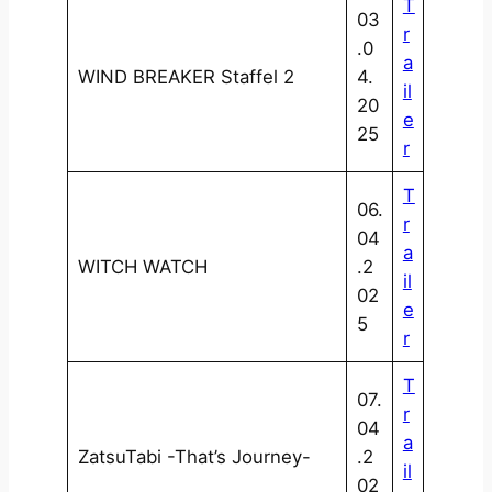
T
03
r
.0
a
WIND BREAKER Staffel 2
4.
il
20
e
25
r
T
06.
r
04
a
WITCH WATCH
.2
il
02
e
5
r
T
07.
r
04
a
ZatsuTabi -That’s Journey-
.2
il
02