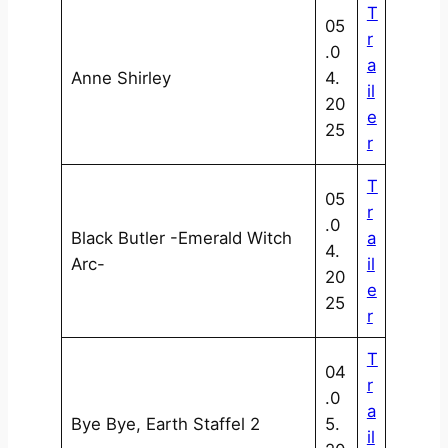
T
05
r
.0
a
Anne Shirley
4.
il
20
e
25
r
T
05
r
.0
Black Butler -Emerald Witch
a
4.
Arc-
il
20
e
25
r
T
04
r
.0
a
Bye Bye, Earth Staffel 2
5.
il