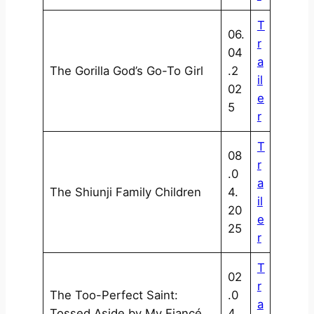
T
06.
r
04
a
The Gorilla God’s Go-To Girl
.2
il
02
e
5
r
T
08
r
.0
a
The Shiunji Family Children
4.
il
20
e
25
r
T
02
r
The Too-Perfect Saint:
.0
a
Tossed Aside by My Fiancé
4.