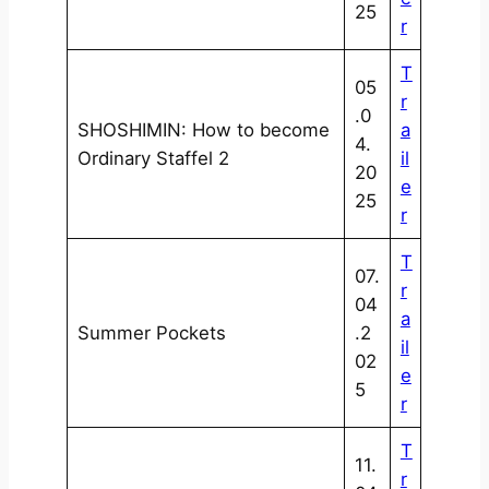
25
r
T
05
r
.0
SHOSHIMIN: How to become
a
4.
Ordinary Staffel 2
il
20
e
25
r
T
07.
r
04
a
Summer Pockets
.2
il
02
e
5
r
T
11.
r