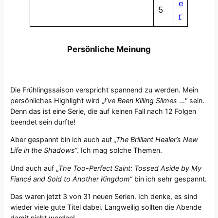
e
5
r
Persönliche Meinung
Die Frühlingssaison verspricht spannend zu werden. Mein
persönliches Highlight wird „
I’ve Been Killing Slimes
…“ sein.
Denn das ist eine Serie, die auf keinen Fall nach 12 Folgen
beendet sein durfte!
Aber gespannt bin ich auch auf
„The Brilliant Healer’s New
Life in the Shadows“
. Ich mag solche Themen.
Und auch auf „
The Too-Perfect Saint: Tossed Aside by My
Fiancé and Sold to Another Kingdom
“ bin ich sehr gespannt.
Das waren jetzt 3 von 31 neuen Serien. Ich denke, es sind
wieder viele gute Titel dabei. Langweilig sollten die Abende
damit nicht werden!