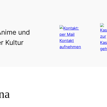
Anime und
r Kultur
na