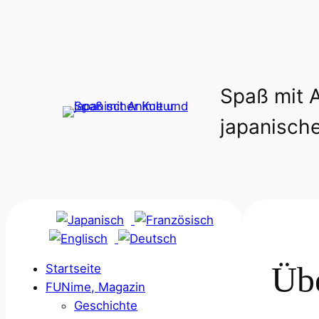
Zum
Inhalt
springen
Spaß mit 
japanische
Übe
Startseite
FUNime, Magazin
Geschichte