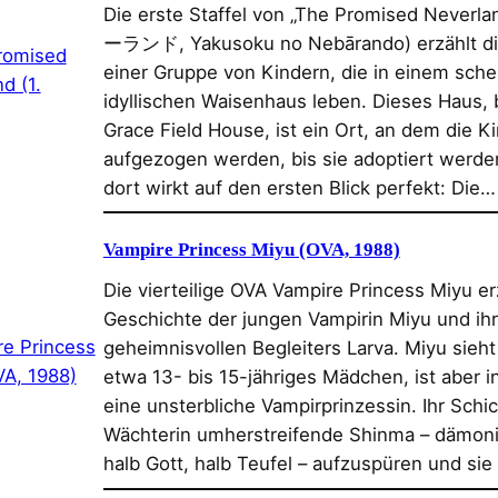
Die erste Staffel von „The Promised Nev
ーランド, Yakusoku no Nebārando) erzählt di
einer Gruppe von Kindern, die in einem sche
idyllischen Waisenhaus leben. Dieses Haus, 
Grace Field House, ist ein Ort, an dem die K
aufgezogen werden, bis sie adoptiert werde
dort wirkt auf den ersten Blick perfekt: Die…
Vampire Princess Miyu (OVA, 1988)
Die vierteilige OVA Vampire Princess Miyu er
Geschichte der jungen Vampirin Miyu und ih
geheimnisvollen Begleiters Larva. Miyu sieht
etwa 13- bis 15-jähriges Mädchen, ist aber in
eine unsterbliche Vampirprinzessin​. Ihr Schick
Wächterin umherstreifende Shinma – dämo
halb Gott, halb Teufel – aufzuspüren und si