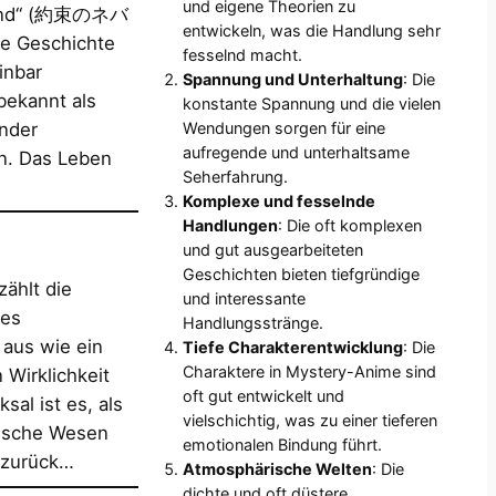
und eigene Theorien zu
erland“ (約束のネバ
entwickeln, was die Handlung sehr
e Geschichte
fesselnd macht.
inbar
Spannung und Unterhaltung
: Die
bekannt als
konstante Spannung und die vielen
Wendungen sorgen für eine
inder
aufregende und unterhaltsame
n. Das Leben
Seherfahrung.
Komplexe und fesselnde
Handlungen
: Die oft komplexen
und gut ausgearbeiteten
Geschichten bieten tiefgründige
zählt die
und interessante
res
Handlungsstränge.
 aus wie ein
Tiefe Charakterentwicklung
: Die
Charaktere in Mystery-Anime sind
 Wirklichkeit
oft gut entwickelt und
sal ist es, als
vielschichtig, was zu einer tieferen
nische Wesen
emotionalen Bindung führt.
e zurück…
Atmosphärische Welten
: Die
dichte und oft düstere