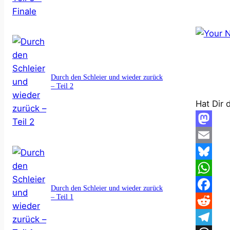
Durch den Schleier und wieder zurück
– Teil 2
Hat Dir 
M
a
E
s
m
B
t
a
l
W
Durch den Schleier und wieder zurück
– Teil 1
o
i
u
h
F
d
l
e
a
a
R