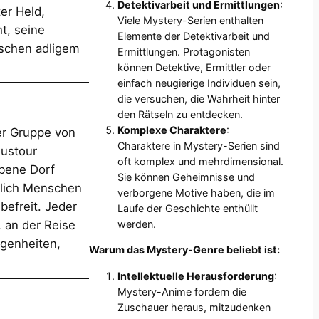
Detektivarbeit und Ermittlungen
:
ter Held,
Viele Mystery-Serien enthalten
t, seine
Elemente der Detektivarbeit und
schen adligem
Ermittlungen. Protagonisten
können Detektive, Ermittler oder
einfach neugierige Individuen sein,
die versuchen, die Wahrheit hinter
den Rätseln zu entdecken.
Komplexe Charaktere
:
ner Gruppe von
Charaktere in Mystery-Serien sind
Bustour
oft komplex und mehrdimensional.
bene Dorf
Sie können Geheimnisse und
blich Menschen
verborgene Motive haben, die im
befreit. Jeder
Laufe der Geschichte enthüllt
werden.
 an der Reise
ngenheiten,
Warum das Mystery-Genre beliebt ist:
Intellektuelle Herausforderung
:
Mystery-Anime fordern die
Zuschauer heraus, mitzudenken