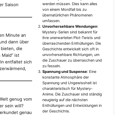
werden müssen. Dies kann alles
er Saison
von einem Mordfall bis zu
übernatürlichen Phänomenen
umfassen.
Unvorhersehbare Wendungen
:
Mystery-Serien sind bekannt für
ten Minute an
ihre unerwarteten Plot-Twists und
 und dann über
überraschenden Enthüllungen. Die
bieten, die
Geschichte entwickelt sich oft in
unvorhersehbare Richtungen, um
 Maid“ ist
die Zuschauer zu überraschen und
ln entfaltet sich
zu fesseln.
erzerwärmend,
Spannung und Suspense
: Eine
konstante Atmosphäre der
Spannung und Ungewissheit ist
charakteristisch für Mystery-
Anime. Die Zuschauer sind ständig
 Welt genug vom
neugierig auf die nächsten
r sein will?
Enthüllungen und Entwicklungen in
der Geschichte.
“ erkundet genau