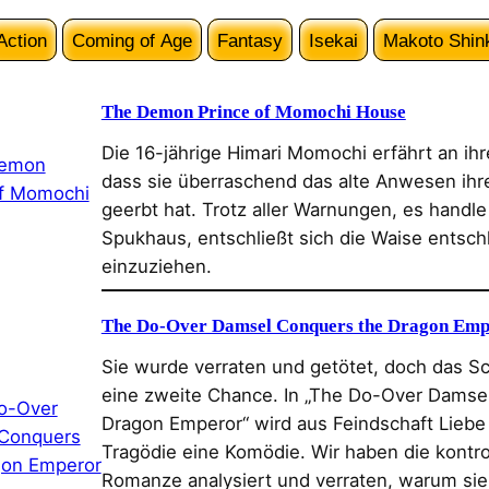
Action
Coming of Age
Fantasy
Isekai
Makoto Shin
The Demon Prince of Momochi House
Die 16-jährige Himari Momochi erfährt an ih
dass sie überraschend das alte Anwesen ihre
geerbt hat. Trotz aller Warnungen, es handle
Spukhaus, entschließt sich die Waise entsch
einzuziehen.
The Do-Over Damsel Conquers the Dragon Emp
Sie wurde verraten und getötet, doch das Sch
eine zweite Chance. In „The Do-Over Damse
Dragon Emperor“ wird aus Feindschaft Liebe
Tragödie eine Komödie. Wir haben die kontr
Romanze analysiert und verraten, warum sie 