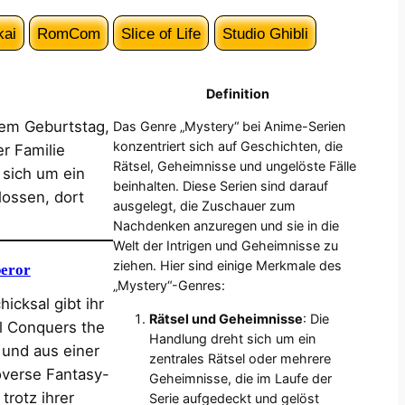
kai
RomCom
Slice of Life
Studio Ghibli
Definition
rem Geburtstag,
Das Genre „Mystery“ bei Anime-Serien
konzentriert sich auf Geschichten, die
r Familie
Rätsel, Geheimnisse und ungelöste Fälle
 sich um ein
beinhalten. Diese Serien sind darauf
lossen, dort
ausgelegt, die Zuschauer zum
Nachdenken anzuregen und sie in die
Welt der Intrigen und Geheimnisse zu
ziehen. Hier sind einige Merkmale des
eror
„Mystery“-Genres:
icksal gibt ihr
Rätsel und Geheimnisse
: Die
l Conquers the
Handlung dreht sich um ein
 und aus einer
zentrales Rätsel oder mehrere
overse Fantasy-
Geheimnisse, die im Laufe der
trotz ihrer
Serie aufgedeckt und gelöst