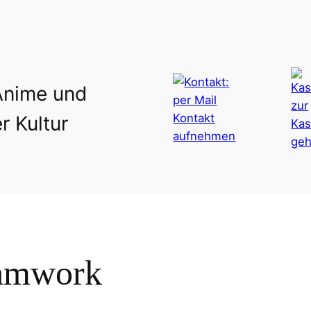
Anime und
r Kultur
amwork