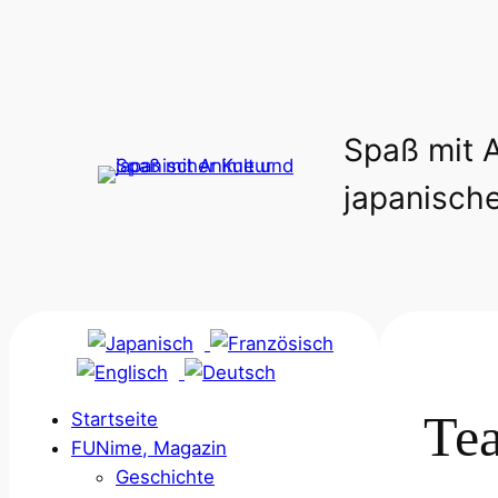
Zum
Inhalt
springen
Spaß mit 
japanische
Te
Startseite
FUNime, Magazin
Geschichte