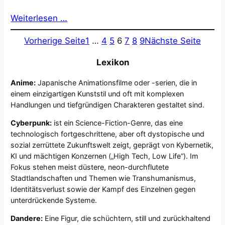
Weiterlesen …
Vorherige Seite
1
…
4
5
6
7
8
9
Nächste Seite
Lexikon
Anime:
Japanische Animationsfilme oder -serien, die in
einem einzigartigen Kunststil und oft mit komplexen
Handlungen und tiefgründigen Charakteren gestaltet sind.
Cyberpunk:
ist ein Science-Fiction-Genre, das eine
technologisch fortgeschrittene, aber oft dystopische und
sozial zerrüttete Zukunftswelt zeigt, geprägt von Kybernetik,
KI und mächtigen Konzernen („High Tech, Low Life“). Im
Fokus stehen meist düstere, neon-durchflutete
Stadtlandschaften und Themen wie Transhumanismus,
Identitätsverlust sowie der Kampf des Einzelnen gegen
unterdrückende Systeme.
Dandere:
Eine Figur, die schüchtern, still und zurückhaltend