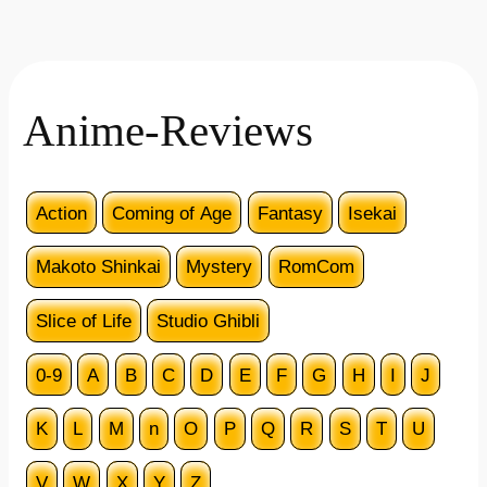
Anime-Reviews
Action
Coming of Age
Fantasy
Isekai
Makoto Shinkai
Mystery
RomCom
Slice of Life
Studio Ghibli
0-9
A
B
C
D
E
F
G
H
I
J
K
L
M
n
O
P
Q
R
S
T
U
V
W
X
Y
Z